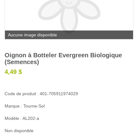
Glossaire
Calendrier horticole
Emplois
Aucune image disponible
Service à la clientèle
Nous joindre
Oignon à Botteler Evergreen Biologique
(Semences)
4,49 $
Code de produit : 401-705911974029
Marque : Tourne-Sol
Modèle : AL202-a
Non disponible