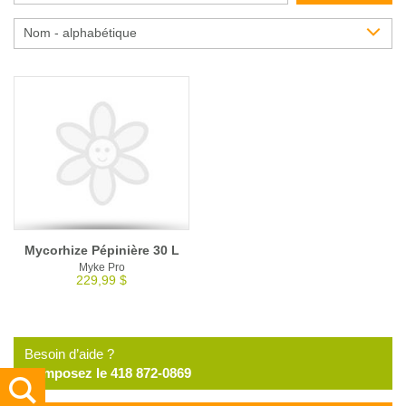
Glossaire
Nom - alphabétique
Calendrier horticole
Emplois
Service à la clientèle
Nous joindre
Mycorhize Pépinière 30 L
Myke Pro
229,99 $
Besoin d’aide ?
Composez le 418 872-0869