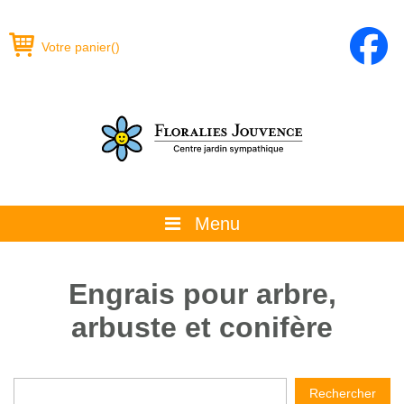
Votre panier
(
)
Menu
À propos
Engrais pour arbre,
La boutique
arbuste et conifère
Promotions et évènements
Conseils
Rechercher