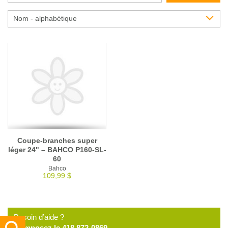
Glossaire
Nom - alphabétique
Calendrier horticole
Emplois
Service à la clientèle
Nous joindre
Coupe-branches super
léger 24" – BAHCO P160-SL-
60
Bahco
109,99 $
Besoin d’aide ?
Composez le 418 872-0869