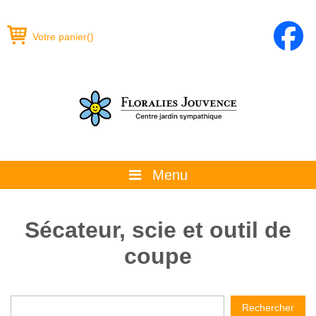
Votre panier
(
)
Menu
À propos
Sécateur, scie et outil de
La boutique
coupe
Promotions et évènements
Conseils
Rechercher