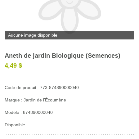
Glossaire
Calendrier horticole
Emplois
Aucune image disponible
Service à la clientèle
Nous joindre
Aneth de jardin Biologique (Semences)
4,49 $
Code de produit : 773-874890000040
Marque : Jardin de l'Écoumène
Modèle : 874890000040
Disponible