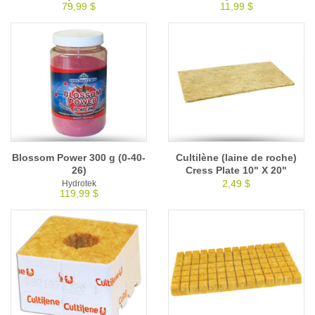
79,99 $
11,99 $
Blossom Power 300 g (0-40-
Cultilène (laine de roche)
26)
Cress Plate 10" X 20"
2,49 $
Hydrotek
119,99 $