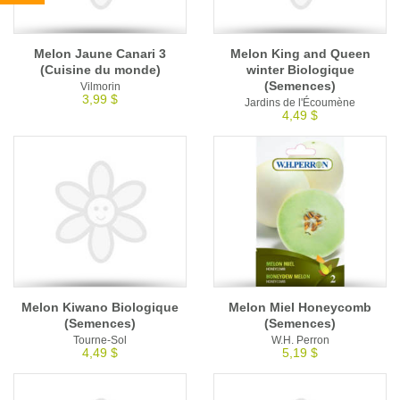
Melon Jaune Canari 3
Melon King and Queen
(Cuisine du monde)
winter Biologique
(Semences)
Vilmorin
3,99 $
Jardins de l'Écoumène
4,49 $
Melon Kiwano Biologique
Melon Miel Honeycomb
(Semences)
(Semences)
Tourne-Sol
W.H. Perron
4,49 $
5,19 $