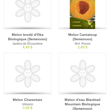
Melon brodé d'Oka
Melon Cantaloup
Biologique (Semences)
(Semences)
Jardins de l'Écoumène
W.H. Perron
4,49 $
3,49 $
Melon Charentais
Melon d'eau Blacktail
Mountain Biologique
Vilmorin
3,99 $
(Semences)