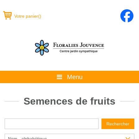
Votre panier
(
)
Menu
À propos
Semences de fruits
La boutique
Promotions et évènements
Rechercher
Conseils
Nom - alphabétique