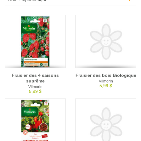
Glossaire
Calendrier horticole
Emplois
Service à la clientèle
Nous joindre
Fraisier des 4 saisons
Fraisier des bois Biologique
suprême
Vilmorin
5,99 $
Vilmorin
5,99 $