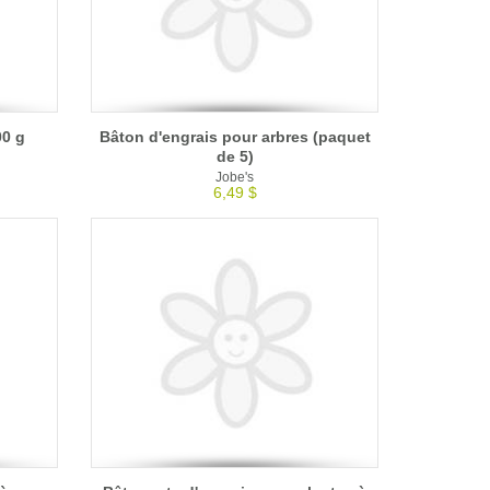
00 g
Bâton d'engrais pour arbres (paquet
de 5)
Jobe's
6,49 $