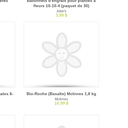
ères
Bâtonnets d'engrais pour plantes à
fleurs 10-10-4 (paquet de 30)
Jobe's
3,99 $
ates 6-
Bio-Roche (Basalte) McInnes 1,8 kg
McInnes
16,99 $