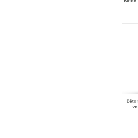
Bâton 
Bâton
ve