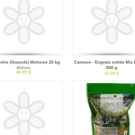
oche (Granule) McInnes 20 kg
Carence - Engrais solide Mi
600 g
McInnes
46,99 $
18,99 $