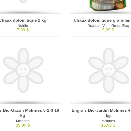
Chaux dolomitique 2 kg
Chaux dolomitique granulair
Nutrite
Drapeau Vert - Green Flag
7,99 $
6,99 $
s Bio-Gazon McInnes 8-2-3 16
Engrais Bio-Jardin McInnes 4-
kg
kg
McInnes
McInnes
89,99 $
16,99 $