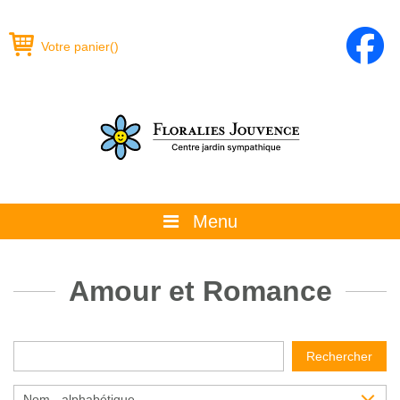
Votre panier
(
)
Menu
À propos
Amour et Romance
La boutique
Promotions et évènements
Rechercher
Conseils
Nom - alphabétique