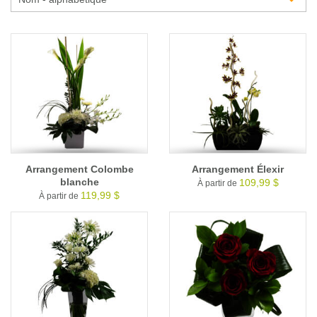
Glossaire
Calendrier horticole
Emplois
Service à la clientèle
Nous joindre
Arrangement Colombe
Arrangement Élexir
blanche
109,99 $
À partir de
119,99 $
À partir de