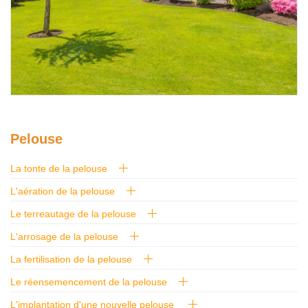
Glossaire
Calendrier horticole
Emplois
Service à la clientèle
Nous joindre
Pelouse
La tonte de la pelouse
L'aération de la pelouse
Le terreautage de la pelouse
L'arrosage de la pelouse
La fertilisation de la pelouse
Le réensemencement de la pelouse
L'implantation d'une nouvelle pelouse