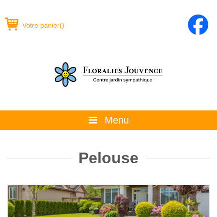
Votre panier
(
)
Menu
À propos
Pelouse
La boutique
Promotions et évènements
Conseils