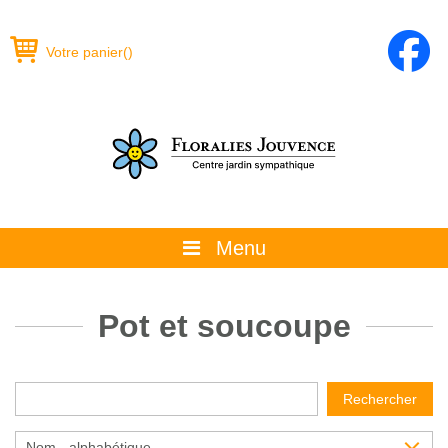
Votre panier
(
)
Menu
À propos
Pot et soucoupe
La boutique
Promotions et évènements
Rechercher
Conseils
Nom - alphabétique