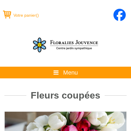
Votre panier
(
)
Menu
À propos
Fleurs coupées
La boutique
Promotions et évènements
Conseils