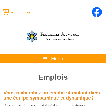
Votre panier
(
)
Menu
À propos
Emplois
La boutique
Promotions et évènements
Vous recherchez un emploi stimulant dans
une équipe sympathique et dynamique?
Conseils
Vous pensez être le candidat idéal pour notre entreprise,