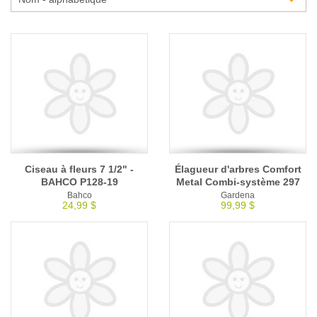
Glossaire
Calendrier horticole
Emplois
Service à la clientèle
Nous joindre
Ciseau à fleurs 7 1/2" -
Élagueur d'arbres Comfort
BAHCO P128-19
Metal Combi-système 297
Bahco
Gardena
24,99 $
99,99 $