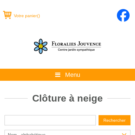
Votre panier
(
)
Menu
À propos
Clôture à neige
La boutique
Promotions et évènements
Rechercher
Conseils
Nom - alphabétique