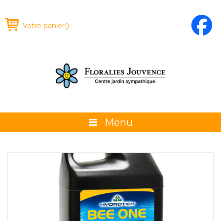
Votre panier
(
)
Menu
À propos
La boutique
Promotions et évènements
Conseils