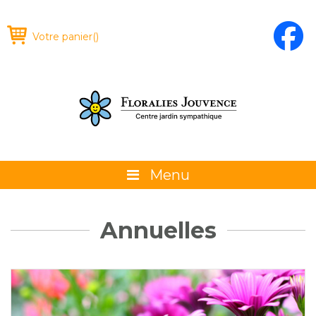
Votre panier
(
)
Menu
À propos
Annuelles
La boutique
Promotions et évènements
Conseils