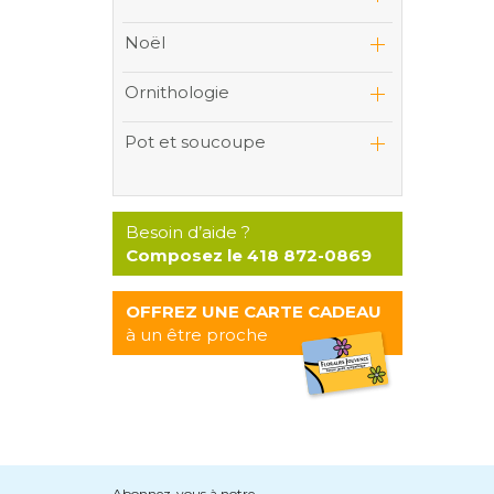
Noël
Ornithologie
Pot et soucoupe
Besoin d’aide ?
Composez le 418 872-0869
OFFREZ UNE CARTE CADEAU
à un être proche
Abonnez-vous à notre