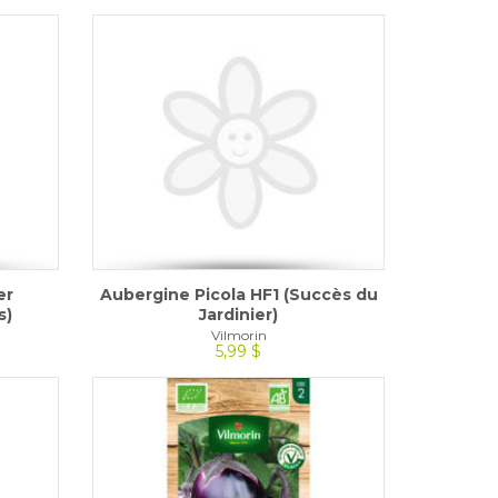
er
Aubergine Picola HF1 (Succès du
s)
Jardinier)
Vilmorin
5,99 $