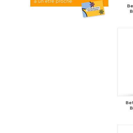
à un être proche
Be
B
Bet
B