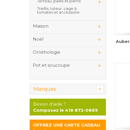
Terreau, paillis et pierre
Treillis, tuteur, cage à
tomates et accessoire
Maison
Noël
Auber
Ornithologie
Pot et soucoupe
Marques
Besoin d’aide ?
Composez le 418 872-0869
OFFREZ UNE CARTE CADEAU