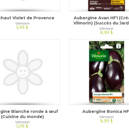
chaut Violet de Provence
Aubergine Avan HF1 (Cré
Vilmorin) (Succès du Jard
Vilmorin
5,99 $
Vilmorin
8,99 $
gine Blanche ronde à œuf
Aubergine Bonica HF
(Cuisine du monde)
Vilmorin
8,99 $
Vilmorin
5,99 $