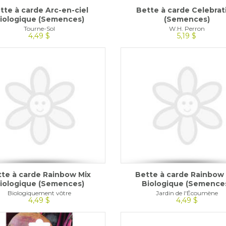
tte à carde Arc-en-ciel
Bette à carde Celebrat
iologique (Semences)
(Semences)
Tourne-Sol
W.H. Perron
4,49 $
5,19 $
te à carde Rainbow Mix
Bette à carde Rainbow
iologique (Semences)
Biologique (Semence
Biologiquement vôtre
Jardin de l'Écoumène
4,49 $
4,49 $