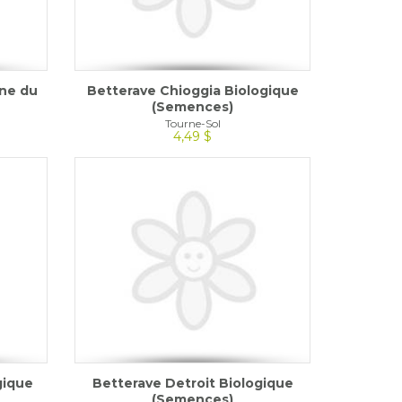
ine du
Betterave Chioggia Biologique
(Semences)
Tourne-Sol
4,49 $
gique
Betterave Detroit Biologique
(Semences)