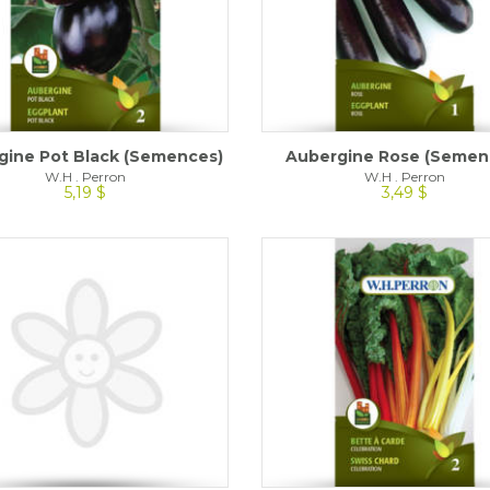
gine Pot Black (Semences)
Aubergine Rose (Semen
W.H . Perron
W.H . Perron
5,19 $
3,49 $