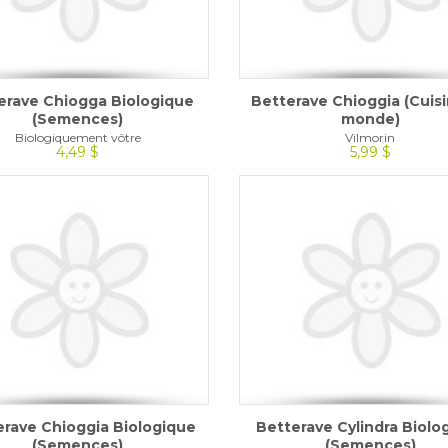
erave Chiogga Biologique
Betterave Chioggia (Cuis
(Semences)
monde)
Biologiquement vôtre
Vilmorin
4,49 $
5,99 $
erave Chioggia Biologique
Betterave Cylindra Biolo
(Semences)
(Semences)