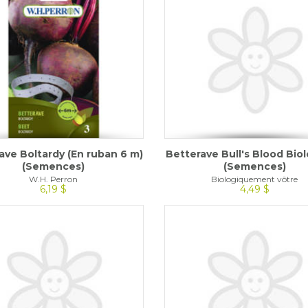
ave Boltardy (En ruban 6 m)
Betterave Bull's Blood Bio
(Semences)
(Semences)
W.H. Perron
Biologiquement vôtre
6,19 $
4,49 $