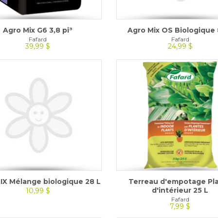
Agro Mix G6 3,8 pi³
Agro Mix OS Biologique 
Fafard
Fafard
39,99 $
24,99 $
X Mélange biologique 28 L
Terreau d'empotage Pl
d'intérieur 25 L
10,99 $
Fafard
7,99 $