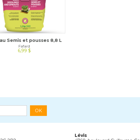
au Semis et pousses 8,8 L
Fafard
6,99 $
OK
Lévis