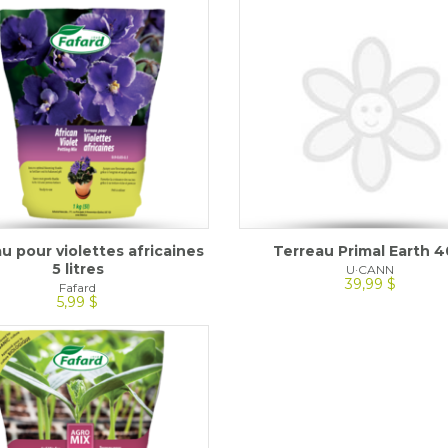
u pour violettes africaines
Terreau Primal Earth 4
5 litres
U·CANN
39,99 $
Fafard
5,99 $