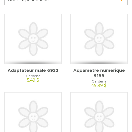
Glossaire
Calendrier horticole
Emplois
Service à la clientèle
Nous joindre
Adaptateur mâle 6922
Aquamètre numérique
9188
Gardena
5,49 $
Gardena
49,99 $