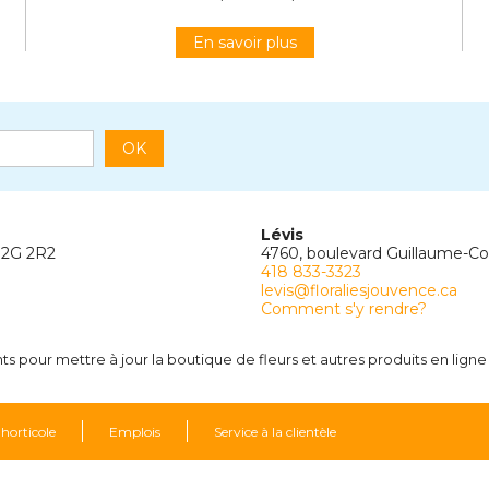
En savoir plus
OK
Lévis
G2G 2R2
4760, boulevard Guillaume-C
418 833-3323
levis@floraliesjouvence.ca
Comment s'y rendre?
 pour mettre à jour la boutique de fleurs et autres produits en ligne 
 horticole
Emplois
Service à la clientèle