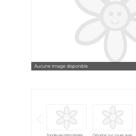
Aucune image disponible
Tondeuse hélicoïdales
Dévidoir sur roues avec