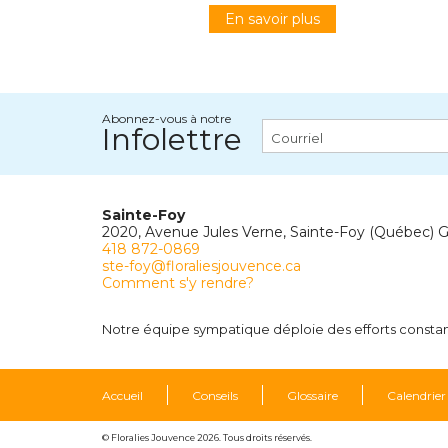
En savoir plus
Abonnez-vous à notre
Infolettre
Sainte-Foy
2020, Avenue Jules Verne, Sainte-Foy (Québec) 
418 872-0869
ste-foy@floraliesjouvence.ca
Comment s'y rendre?
Notre équipe sympatique déploie des efforts constants
Accueil
Conseils
Glossaire
Calendrier
© Floralies Jouvence 2026. Tous droits réservés.