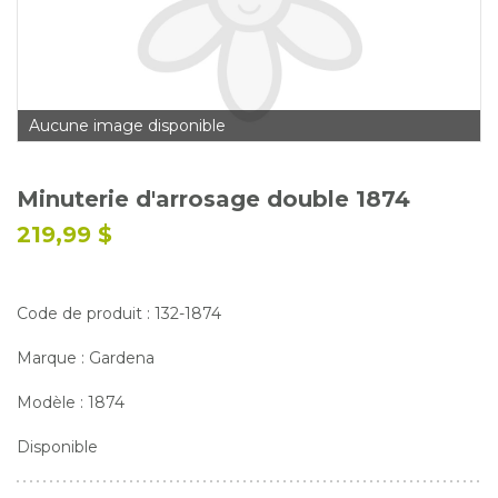
Glossaire
Calendrier horticole
Emplois
Aucune image disponible
Service à la clientèle
Nous joindre
Minuterie d'arrosage double 1874
219,99 $
Code de produit : 132-1874
Marque : Gardena
Modèle : 1874
Disponible