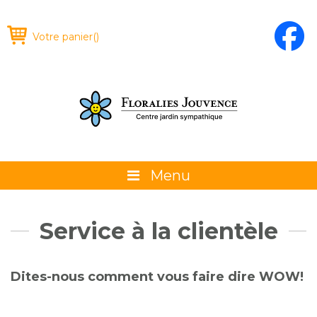
Votre panier
(
)
Menu
À propos
Service à la clientèle
La boutique
Promotions et évènements
Dites-nous comment vous faire dire WOW!
Conseils