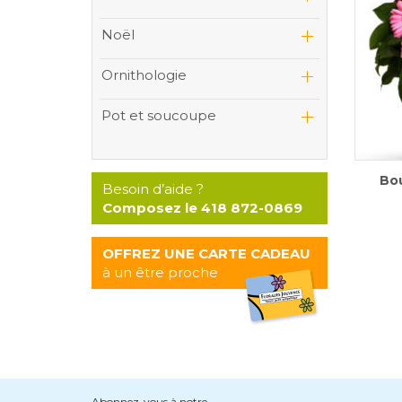
Noël
Ornithologie
Pot et soucoupe
Bo
Besoin d’aide ?
Composez le 418 872-0869
OFFREZ UNE CARTE CADEAU
à un être proche
Abonnez-vous à notre