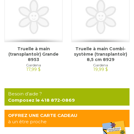
Truelle à main
Truelle à main Combi-
(transplantoir) Grande
système (transplantoir)
8953
8,5 cm 8929
Gardena
Gardena
17,99 $
19,99 $
Besoin d’aide ?
Composez le 418 872-0869
OFFREZ UNE CARTE CADEAU
à un être proche