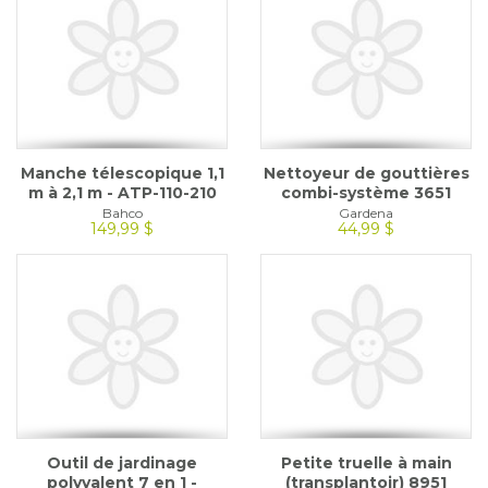
Manche télescopique 1,1
Nettoyeur de gouttières
m à 2,1 m - ATP-110-210
combi-système 3651
Bahco
Gardena
149,99 $
44,99 $
Outil de jardinage
Petite truelle à main
polyvalent 7 en 1 -
(transplantoir) 8951