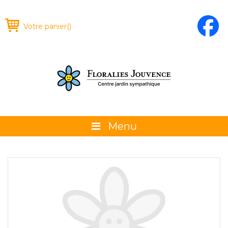
Votre panier
(
)
Menu
À propos
La boutique
Promotions et évènements
Conseils