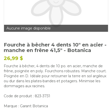
Glossaire
Calendrier horticole
Emplois
Aucune image disponible
Service à la clientèle
Nous joindre
Fourche à bêcher 4 dents 10" en acier -
manche en frêne 41,5" - Botanica
26,99 $
Fourche à bêcher, 4 dents de 10 po. en acier, manche de
frêne, poignée en poly. Fourchons robustes. Manche court.
Poignée en D. Idéale pour retourner la terre en sol argileux
ou dur dans les plates-bandes et potagers. Minimise les
dommages aux racines.
Code de produit : 823-3731
Marque : Garant Botanica