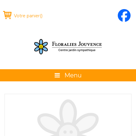
Votre panier
(
)
Menu
À propos
La boutique
Promotions et évènements
Conseils