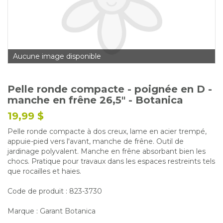
Glossaire
Calendrier horticole
Emplois
Aucune image disponible
Service à la clientèle
Nous joindre
Pelle ronde compacte - poignée en D -
manche en frêne 26,5" - Botanica
19,99 $
Pelle ronde compacte à dos creux, lame en acier trempé,
appuie-pied vers l'avant, manche de frêne. Outil de
jardinage polyvalent. Manche en frêne absorbant bien les
chocs. Pratique pour travaux dans les espaces restreints tels
que rocailles et haies.
Code de produit : 823-3730
Marque : Garant Botanica