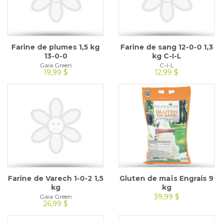
Farine de plumes 1,5 kg
Farine de sang 12-0-0 1,3
13-0-0
kg C-I-L
Gaia Green
C-I-L
19,99 $
12,99 $
Farine de Varech 1-0-2 1,5
Gluten de maïs Engrais 9
kg
kg
39,99 $
Gaia Green
26,99 $