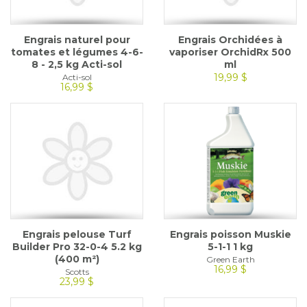
Engrais naturel pour
Engrais Orchidées à
tomates et légumes 4-6-
vaporiser OrchidRx 500
8 - 2,5 kg Acti-sol
ml
19,99 $
Acti-sol
16,99 $
Engrais pelouse Turf
Engrais poisson Muskie
Builder Pro 32-0-4 5.2 kg
5-1-1 1 kg
(400 m²)
Green Earth
16,99 $
Scotts
23,99 $