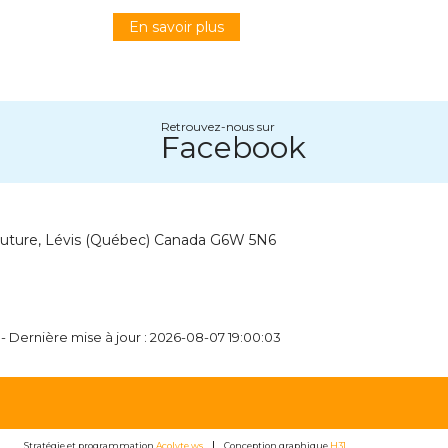
En savoir plus
Retrouvez-nous sur
Facebook
outure, Lévis (Québec) Canada G6W 5N6
- Dernière mise à jour : 2026-08-07 19:00:03
Stratégie et programmation
Acolyte.ws
Conception graphique
H31