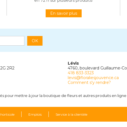
en 72 h sur plusieurs produits!
En savoir plus
OK
Lévis
G2G 2R2
4760, boulevard Guillaume-C
418 833-3323
levis@floraliesjouvence.ca
Comment s'y rendre?
 pour mettre à jour la boutique de fleurs et autres produits en ligne 
 horticole
Emplois
Service à la clientèle