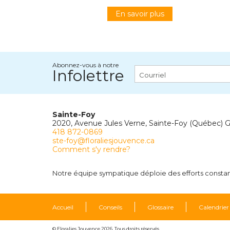
En savoir plus
Abonnez-vous à notre
Infolettre
Sainte-Foy
2020, Avenue Jules Verne, Sainte-Foy (Québec) 
418 872-0869
ste-foy@floraliesjouvence.ca
Comment s'y rendre?
Notre équipe sympatique déploie des efforts constants
Accueil
Conseils
Glossaire
Calendrier
© Floralies Jouvence 2026. Tous droits réservés.