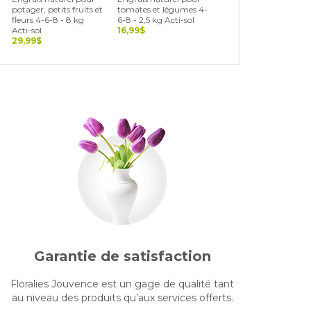
potager, petits fruits et
tomates et légumes 4-
usages multiples (pur
fleurs 4-6-8 - 8 kg
6-8 - 2,5 kg Acti-sol
fumier de poule) 5-3-2
Acti-sol
16,99$
- 10 kg Acti-sol
29,99$
15,99$
Garantie de satisfaction
Floralies Jouvence est un gage de qualité tant
au niveau des produits qu’aux services offerts.