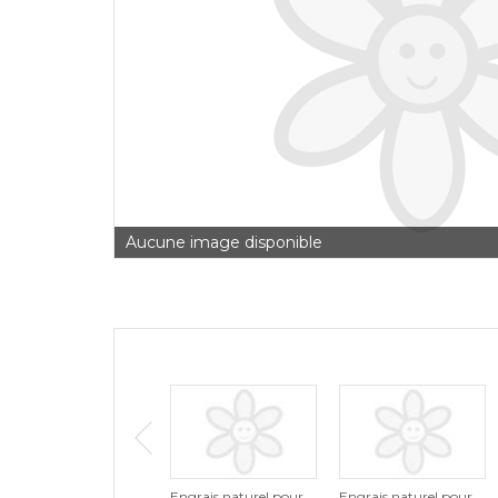
Aucune image disponible
Engrais naturel pour
Engrais naturel pour