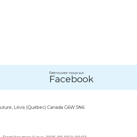
Retrouvez-nous sur
Facebook
outure, Lévis (Québec) Canada G6W 5N6
- Dernière mise à jour : 2026-08-08 14:00:03