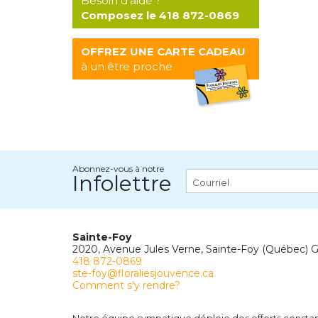
Besoin d’aide ?
Composez le 418 872-0869
OFFREZ UNE CARTE CADEAU
à un être proche
Abonnez-vous à notre
Infolettre
Sainte-Foy
2020, Avenue Jules Verne, Sainte-Foy (Québec) 
418 872-0869
ste-foy@floraliesjouvence.ca
Comment s'y rendre?
Notre équipe sympatique déploie des efforts constants