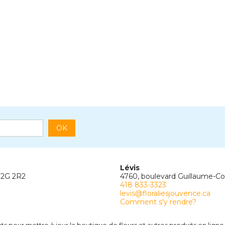
OK
Lévis
G2G 2R2
4760, boulevard Guillaume-C
418 833-3323
levis@floraliesjouvence.ca
Comment s'y rendre?
 pour mettre à jour la boutique de fleurs et autres produits en ligne 