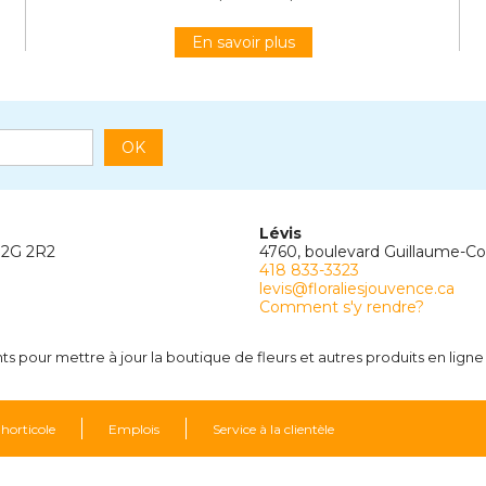
En savoir plus
OK
Lévis
G2G 2R2
4760, boulevard Guillaume-C
418 833-3323
levis@floraliesjouvence.ca
Comment s'y rendre?
 pour mettre à jour la boutique de fleurs et autres produits en ligne
 horticole
Emplois
Service à la clientèle