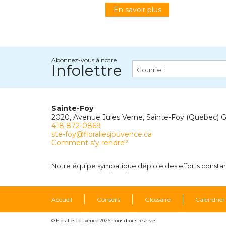
En savoir plus
Abonnez-vous à notre
Infolettre
Sainte-Foy
2020, Avenue Jules Verne, Sainte-Foy (Québec) 
418 872-0869
ste-foy@floraliesjouvence.ca
Comment s'y rendre?
Notre équipe sympatique déploie des efforts constants
Accueil
Conseils
Glossaire
Calendrier
© Floralies Jouvence 2026. Tous droits réservés.