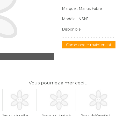
Marque : Marius Fabre
Modèle : NSN1L
Disponible
Commander maintenant
Vous pourriez aimer ceci ...
Savon noir prêt à
Savon noir liquide à
Savon de Marseille à