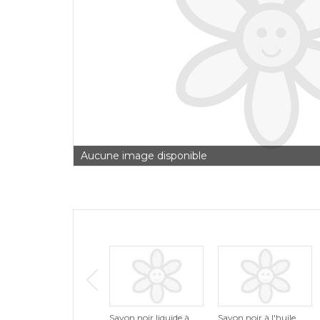
Aucune image disponible
Savon noir liquide à
Savon noir à l'huile