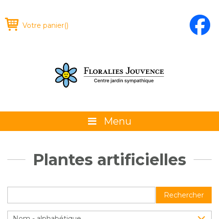
Votre panier
(
)
Menu
À propos
Plantes artificielles
La boutique
Promotions et évènements
Rechercher
Conseils
Nom - alphabétique