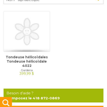
Glossaire
Calendrier horticole
Emplois
Service à la clientèle
Nous joindre
Tondeuse hélicoïdales
Tondeuse hélicoïdale
4022
Gardena
399,99 $
Besoin d’aide ?
Composez le 418 872-0869