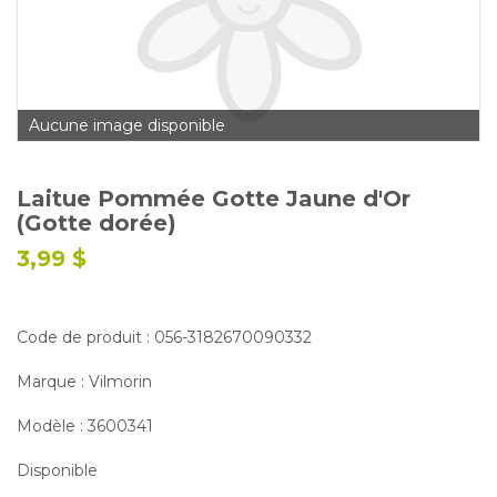
Glossaire
Calendrier horticole
Emplois
Aucune image disponible
Service à la clientèle
Nous joindre
Laitue Pommée Gotte Jaune d'Or
(Gotte dorée)
3,99 $
Code de produit : 056-3182670090332
Marque : Vilmorin
Modèle : 3600341
Disponible