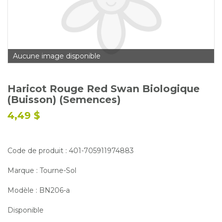
Glossaire
Calendrier horticole
Emplois
Aucune image disponible
Service à la clientèle
Nous joindre
Haricot Rouge Red Swan Biologique
(Buisson) (Semences)
4,49 $
Code de produit : 401-705911974883
Marque : Tourne-Sol
Modèle : BN206-a
Disponible