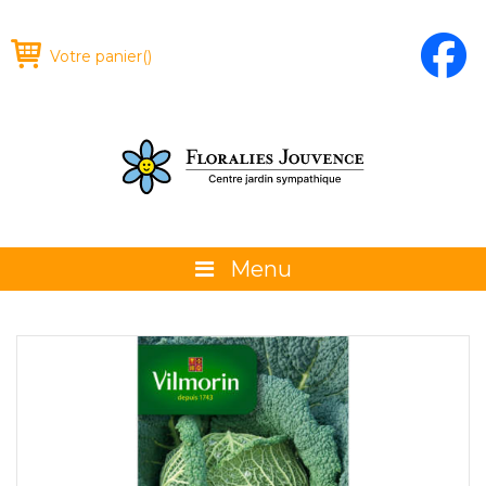
Votre panier
(
)
Menu
À propos
La boutique
Promotions et évènements
Conseils