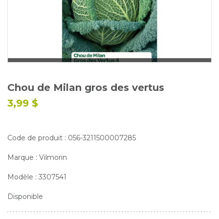
Glossaire
Calendrier horticole
Emplois
Service à la clientèle
Nous joindre
Chou de Milan gros des vertus
3,99 $
Code de produit : 056-3211500007285
Marque : Vilmorin
Modèle : 3307541
Disponible