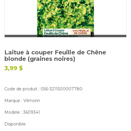
Glossaire
Calendrier horticole
Emplois
Service à la clientèle
Nous joindre
Laitue à couper Feuille de Chêne
blonde (graines noires)
3,99 $
Code de produit : 056-3211500007780
Marque : Vilmorin
Modèle : 3609341
Disponible