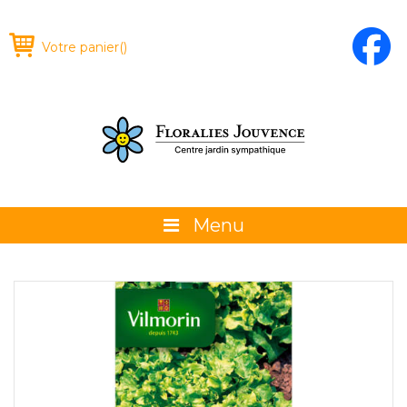
Votre panier
(
)
Menu
À propos
La boutique
Promotions et évènements
Conseils