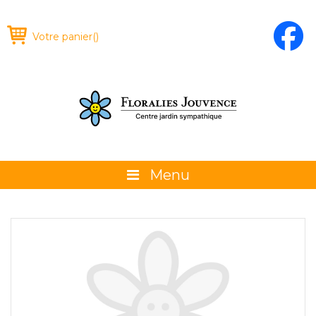
Votre panier
(
)
Menu
À propos
La boutique
Promotions et évènements
Conseils