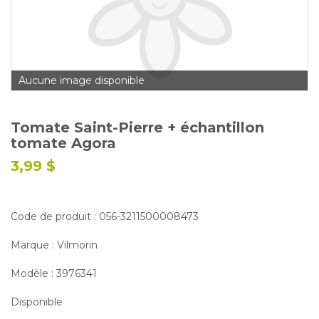
Glossaire
Calendrier horticole
Emplois
Aucune image disponible
Service à la clientèle
Nous joindre
Tomate Saint-Pierre + échantillon
tomate Agora
3,99 $
Code de produit : 056-3211500008473
Marque : Vilmorin
Modèle : 3976341
Disponible