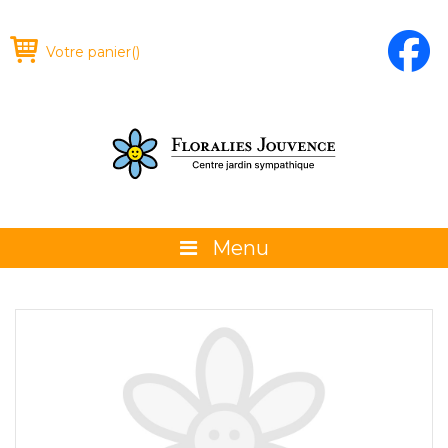
Votre panier
(
)
Menu
À propos
La boutique
Promotions et évènements
Conseils