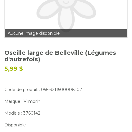
Glossaire
Calendrier horticole
Emplois
Aucune image disponible
Service à la clientèle
Nous joindre
Oseille large de Belleville (Légumes
d'autrefois)
5,99 $
Code de produit : 056-3211500008107
Marque : Vilmorin
Modèle : 3760142
Disponible