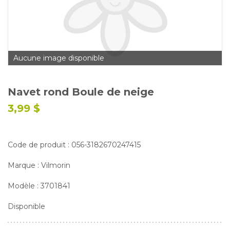
Glossaire
Calendrier horticole
Emplois
Aucune image disponible
Service à la clientèle
Nous joindre
Navet rond Boule de neige
3,99 $
Code de produit : 056-3182670247415
Marque : Vilmorin
Modèle : 3701841
Disponible