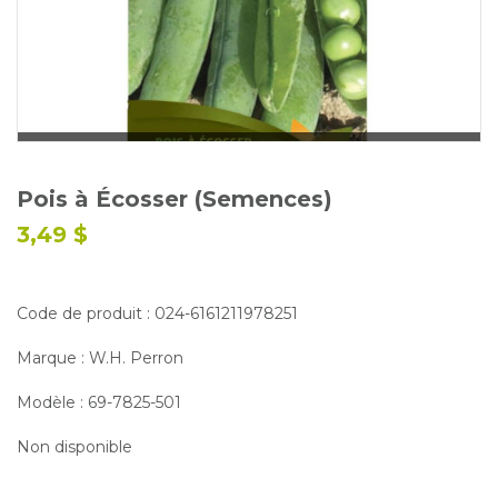
Glossaire
Calendrier horticole
Emplois
Service à la clientèle
Nous joindre
Pois à Écosser (Semences)
3,49 $
Code de produit : 024-6161211978251
Marque : W.H. Perron
Modèle : 69-7825-501
Non disponible