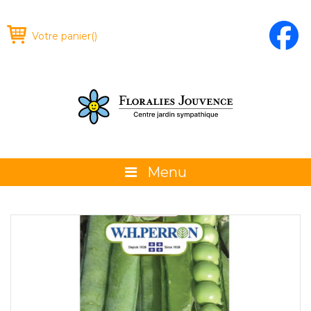
Votre panier
(
)
Menu
À propos
La boutique
Promotions et évènements
Conseils