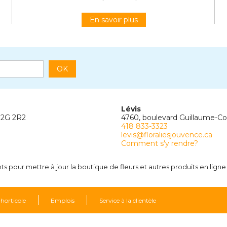
En savoir plus
OK
Lévis
G2G 2R2
4760, boulevard Guillaume-C
418 833-3323
levis@floraliesjouvence.ca
Comment s'y rendre?
 pour mettre à jour la boutique de fleurs et autres produits en ligne
 horticole
Emplois
Service à la clientèle