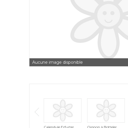
Aucune image disponible
Calendule Erfurter
Oignon à Botteler