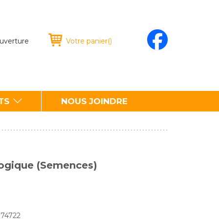
ouverture
Votre panier
(
)
TS
NOUS JOINDRE
ologique (Semences)
974722