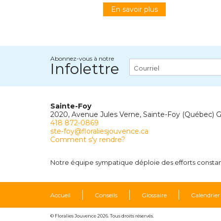
En savoir plus
Abonnez-vous à notre
Infolettre
Sainte-Foy
2020, Avenue Jules Verne, Sainte-Foy (Québec) 
418 872-0869
ste-foy@floraliesjouvence.ca
Comment s'y rendre?
Notre équipe sympatique déploie des efforts constants
Accueil
Conseils
Glossaire
Calendrier
© Floralies Jouvence 2026. Tous droits réservés.