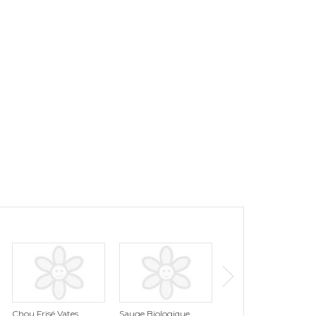
Chou Frisé Vates
Sauge Biologique
Persil Italien