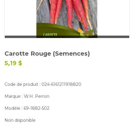
Glossaire
Calendrier horticole
Emplois
Service à la clientèle
Nous joindre
Carotte Rouge (Semences)
5,19 $
Code de produit : 024-6161211918820
Marque : W.H. Perron
Modèle : 69-1882-502
Non disponible