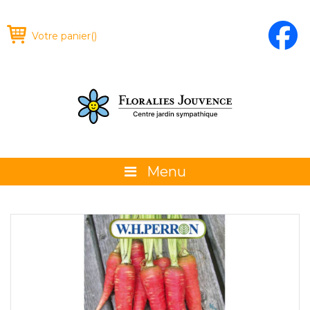
Votre panier
(
)
Menu
À propos
La boutique
Promotions et évènements
Conseils