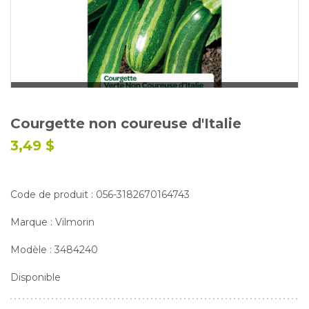
Glossaire
Calendrier horticole
Emplois
Service à la clientèle
Nous joindre
Courgette non coureuse d'Italie
3,49 $
Code de produit : 056-3182670164743
Marque : Vilmorin
Modèle : 3484240
Disponible