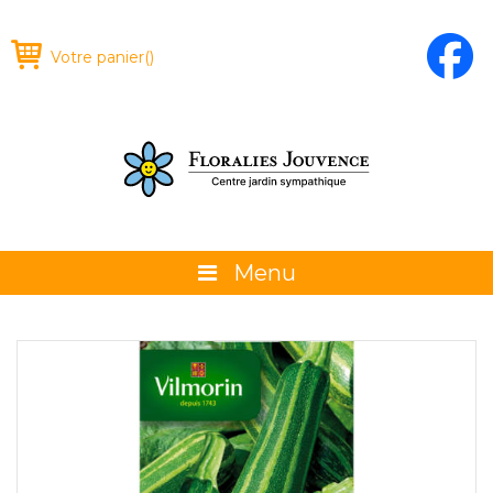
Votre panier
(
)
Menu
À propos
La boutique
Promotions et évènements
Conseils