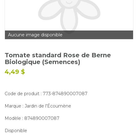
Glossaire
Calendrier horticole
Emplois
Aucune image disponible
Service à la clientèle
Nous joindre
Tomate standard Rose de Berne
Biologique (Semences)
4,49 $
Code de produit : 773-874890007087
Marque : Jardin de l'Écoumène
Modèle : 874890007087
Disponible