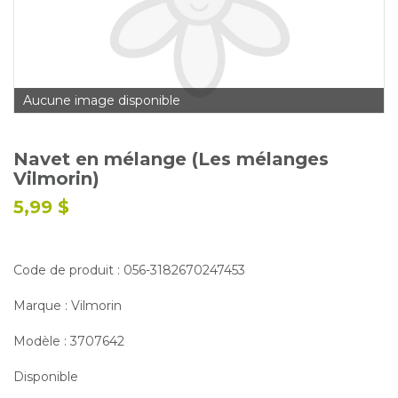
Glossaire
Calendrier horticole
Emplois
Aucune image disponible
Service à la clientèle
Nous joindre
Navet en mélange (Les mélanges
Vilmorin)
5,99 $
Code de produit : 056-3182670247453
Marque : Vilmorin
Modèle : 3707642
Disponible