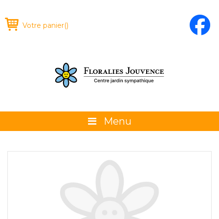
Votre panier
(
)
Menu
À propos
La boutique
Promotions et évènements
Conseils