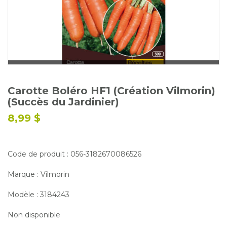
Glossaire
Calendrier horticole
Emplois
Service à la clientèle
Nous joindre
Carotte Boléro HF1 (Création Vilmorin)
(Succès du Jardinier)
8,99 $
Code de produit : 056-3182670086526
Marque : Vilmorin
Modèle : 3184243
Non disponible