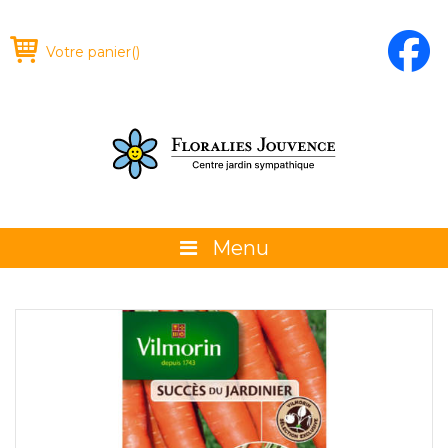
Votre panier
(
)
Menu
À propos
La boutique
Promotions et évènements
Conseils