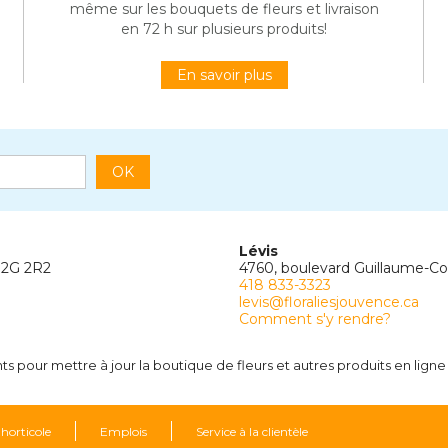
même sur les bouquets de fleurs et livraison
en 72 h sur plusieurs produits!
En savoir plus
OK
Lévis
G2G 2R2
4760, boulevard Guillaume-C
418 833-3323
levis@floraliesjouvence.ca
Comment s'y rendre?
 pour mettre à jour la boutique de fleurs et autres produits en ligne 
 horticole
Emplois
Service à la clientèle