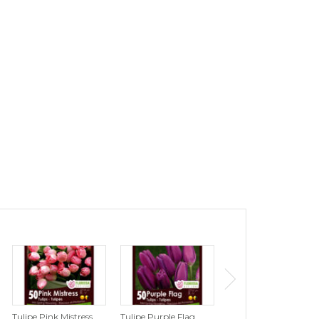
Tulipe Pink Mistress
Tulipe Purple Flag
Tulipe Wildhof (Zone :