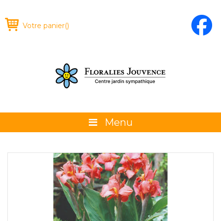
Votre panier
(
)
Menu
À propos
La boutique
Promotions et évènements
Conseils