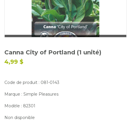
Glossaire
Calendrier horticole
Emplois
Service à la clientèle
Nous joindre
Canna City of Portland (1 unité)
4,99 $
Code de produit : 081-0143
Marque : Simple Pleasures
Modèle : 82301
Non disponible